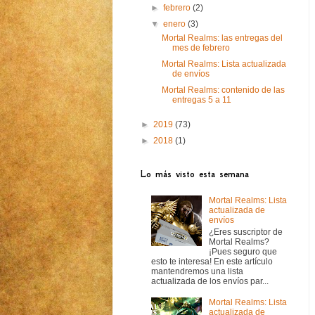
►
febrero
(2)
▼
enero
(3)
Mortal Realms: las entregas del
mes de febrero
Mortal Realms: Lista actualizada
de envíos
Mortal Realms: contenido de las
entregas 5 a 11
►
2019
(73)
►
2018
(1)
Lo más visto esta semana
Mortal Realms: Lista
actualizada de
envíos
¿Eres suscriptor de
Mortal Realms?
¡Pues seguro que
esto te interesa! En este artículo
mantendremos una lista
actualizada de los envíos par...
Mortal Realms: Lista
actualizada de