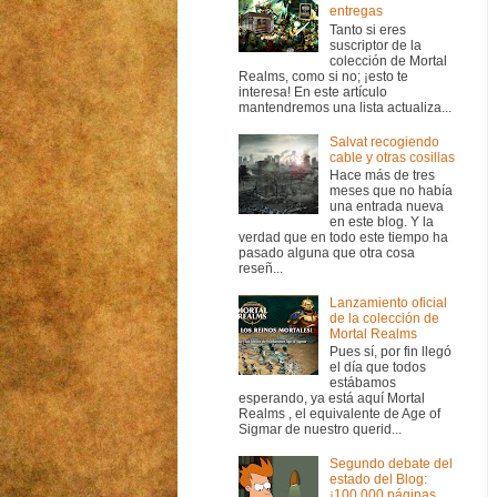
entregas
Tanto si eres
suscriptor de la
colección de Mortal
Realms, como si no; ¡esto te
interesa! En este artículo
mantendremos una lista actualiza...
Salvat recogiendo
cable y otras cosillas
Hace más de tres
meses que no había
una entrada nueva
en este blog. Y la
verdad que en todo este tiempo ha
pasado alguna que otra cosa
reseñ...
Lanzamiento oficial
de la colección de
Mortal Realms
Pues sí, por fin llegó
el día que todos
estábamos
esperando, ya está aquí Mortal
Realms , el equivalente de Age of
Sigmar de nuestro querid...
Segundo debate del
estado del Blog:
¡100.000 páginas