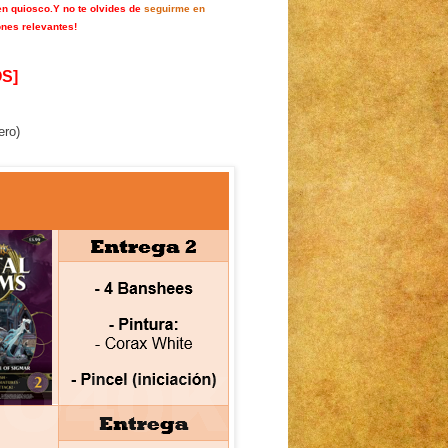
en quiosco.
Y no te olvides de
seguirme en
ones relevantes!
S]
ero)