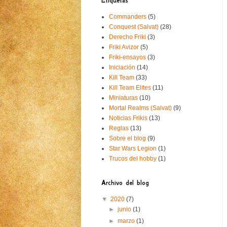
Etiquetas
Commanders
(5)
Conquest (Salvat)
(28)
Derecho Friki
(3)
Friki Avizor
(5)
Friki-ensayos
(3)
Iniciación
(14)
Kill Team
(33)
Kill Team Elites
(11)
Miniaturas
(10)
Mortal Realms (Salvat)
(9)
Noticias Frikis
(13)
Reglas
(13)
Sobre el blog
(9)
Star Wars Legion
(1)
Trucos del hobby
(1)
Archivo del blog
▼
2020
(7)
►
junio
(1)
►
marzo
(1)