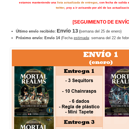
estamos manteniendo una
lista actualizada de entregas
, con fecha de salida 
twitter
, ¡voy a ir avisando por ahí de las actualizaci
[SEGUIMIENTO DE ENVÍO
Envío 13
Último envío recibido:
(
semana del 25 de enero)
Próximo envío:
Envío 14
(Fecha
estimada
: semana del 22 de febr