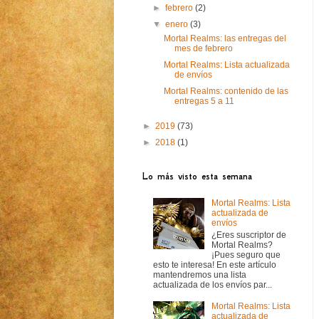
►
febrero
(2)
▼
enero
(3)
Mortal Realms: las entregas del
mes de febrero
Mortal Realms: Lista actualizada
de envíos
Mortal Realms: contenido de las
entregas 5 a 11
►
2019
(73)
►
2018
(1)
Lo más visto esta semana
Mortal Realms: Lista
actualizada de
envíos
¿Eres suscriptor de
Mortal Realms?
¡Pues seguro que
esto te interesa! En este artículo
mantendremos una lista
actualizada de los envíos par...
Mortal Realms: Lista
actualizada de