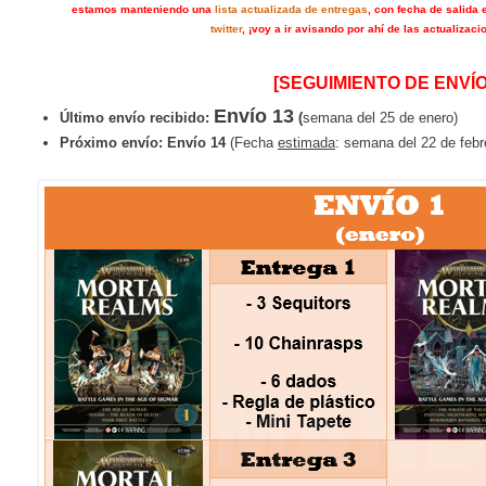
estamos manteniendo una
lista actualizada de entregas
, con fecha de salida 
twitter
, ¡voy a ir avisando por ahí de las actualizaci
[SEGUIMIENTO DE ENVÍO
Envío 13
Último envío recibido:
(
semana del 25 de enero)
Próximo envío:
Envío 14
(Fecha
estimada
: semana del 22 de febr