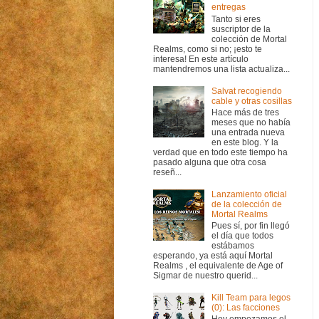
entregas
Tanto si eres
suscriptor de la
colección de Mortal
Realms, como si no; ¡esto te
interesa! En este artículo
mantendremos una lista actualiza...
Salvat recogiendo
cable y otras cosillas
Hace más de tres
meses que no había
una entrada nueva
en este blog. Y la
verdad que en todo este tiempo ha
pasado alguna que otra cosa
reseñ...
Lanzamiento oficial
de la colección de
Mortal Realms
Pues sí, por fin llegó
el día que todos
estábamos
esperando, ya está aquí Mortal
Realms , el equivalente de Age of
Sigmar de nuestro querid...
Kill Team para legos
(0): Las facciones