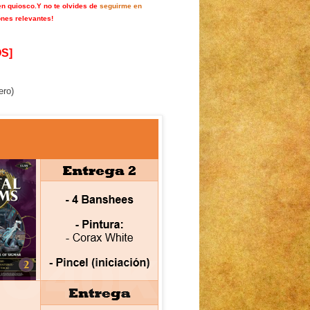
en quiosco.
Y no te olvides de
seguirme en
ones relevantes!
S]
ero)