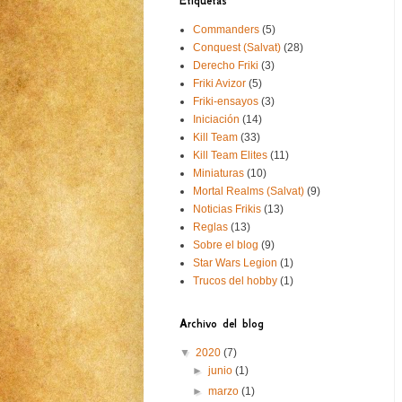
Etiquetas
Commanders
(5)
Conquest (Salvat)
(28)
Derecho Friki
(3)
Friki Avizor
(5)
Friki-ensayos
(3)
Iniciación
(14)
Kill Team
(33)
Kill Team Elites
(11)
Miniaturas
(10)
Mortal Realms (Salvat)
(9)
Noticias Frikis
(13)
Reglas
(13)
Sobre el blog
(9)
Star Wars Legion
(1)
Trucos del hobby
(1)
Archivo del blog
▼
2020
(7)
►
junio
(1)
►
marzo
(1)