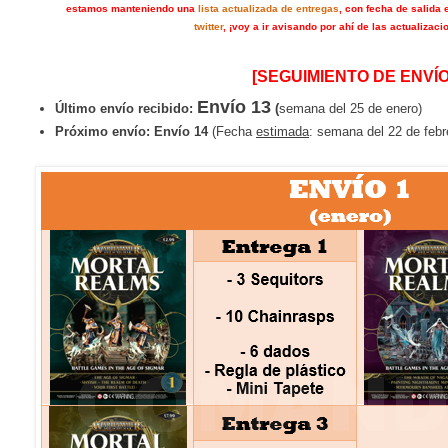
estamos manteniendo una
lista actualizada de entregas
, con fecha de salida 
twitter
, ¡voy a ir avisando por ahí de las actualizaci
[SEGUIMIENTO DE ENVÍO
Envío 13
Último envío recibido:
(
semana del 25 de enero)
Próximo envío:
Envío 14
(Fecha
estimada
: semana del 22 de febr