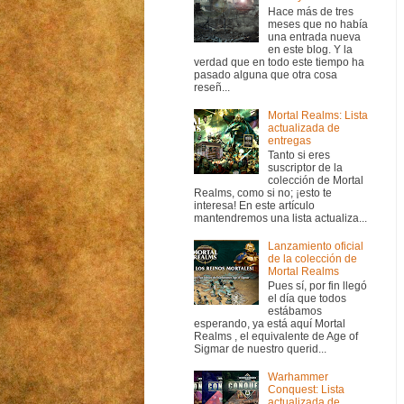
Hace más de tres
meses que no había
una entrada nueva
en este blog. Y la
verdad que en todo este tiempo ha
pasado alguna que otra cosa
reseñ...
Mortal Realms: Lista
actualizada de
entregas
Tanto si eres
suscriptor de la
colección de Mortal
Realms, como si no; ¡esto te
interesa! En este artículo
mantendremos una lista actualiza...
Lanzamiento oficial
de la colección de
Mortal Realms
Pues sí, por fin llegó
el día que todos
estábamos
esperando, ya está aquí Mortal
Realms , el equivalente de Age of
Sigmar de nuestro querid...
Warhammer
Conquest: Lista
actualizada de