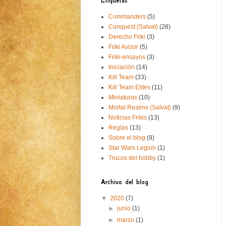
Etiquetas
Commanders
(5)
Conquest (Salvat)
(28)
Derecho Friki
(3)
Friki Avizor
(5)
Friki-ensayos
(3)
Iniciación
(14)
Kill Team
(33)
Kill Team Elites
(11)
Miniaturas
(10)
Mortal Realms (Salvat)
(9)
Noticias Frikis
(13)
Reglas
(13)
Sobre el blog
(9)
Star Wars Legion
(1)
Trucos del hobby
(1)
Archivo del blog
▼
2020
(7)
►
junio
(1)
►
marzo
(1)