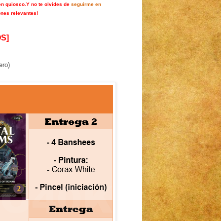
en quiosco.
Y no te olvides de
seguirme en
ones relevantes!
S]
ero)