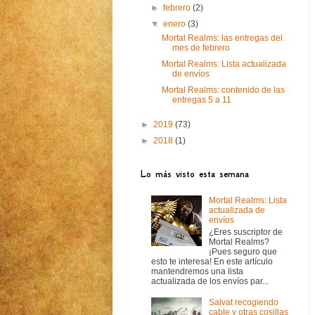
►
febrero
(2)
▼
enero
(3)
Mortal Realms: las entregas del
mes de febrero
Mortal Realms: Lista actualizada
de envíos
Mortal Realms: contenido de las
entregas 5 a 11
►
2019
(73)
►
2018
(1)
Lo más visto esta semana
Mortal Realms: Lista
actualizada de
envíos
¿Eres suscriptor de
Mortal Realms?
¡Pues seguro que
esto te interesa! En este artículo
mantendremos una lista
actualizada de los envíos par...
Salvat recogiendo
cable y otras cosillas