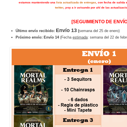
estamos manteniendo una
lista actualizada de entregas
, con fecha de salida 
twitter
, ¡voy a ir avisando por ahí de las actualizaci
[SEGUIMIENTO DE ENVÍO
Envío 13
Último envío recibido:
(
semana del 25 de enero)
Próximo envío:
Envío 14
(Fecha
estimada
: semana del 22 de febr