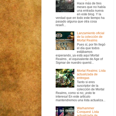
Hace más de tres
meses que no había
una entrada nueva
en este blog. Y la
verdad que en todo este tiempo ha
pasado alguna que otra cosa
reseñ...
Lanzamiento oficial
de la colección de
Mortal Realms
Pues sí, por fin llegó
el día que todos
estábamos
esperando, ya está aquí Mortal
Realms , el equivalente de Age of
Sigmar de nuestro querid...
Mortal Realms: Lista
actualizada de
entregas
Tanto si eres
suscriptor de la
colección de Mortal
Realms, como si no; ¡esto te
interesa! En este artículo
mantendremos una lista actualiza...
Warhammer
Conquest: Lista
actualizada de