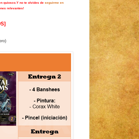
en quiosco.
Y no te olvides de
seguirme en
ones relevantes!
S]
ero)