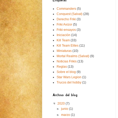
Etiquetas
Commanders
(5)
Conquest (Salvat)
(28)
Derecho Friki
(3)
Friki Avizor
(5)
Friki-ensayos
(3)
Iniciación
(14)
Kill Team
(33)
Kill Team Elites
(11)
Miniaturas
(10)
Mortal Realms (Salvat)
(9)
Noticias Frikis
(13)
Reglas
(13)
Sobre el blog
(9)
Star Wars Legion
(1)
Trucos del hobby
(1)
Archivo del blog
▼
2020
(7)
►
junio
(1)
►
marzo
(1)