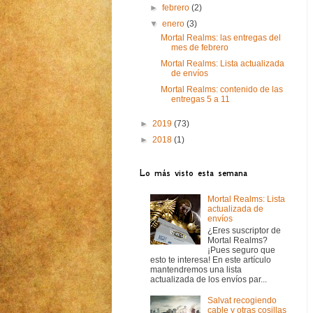
►
febrero
(2)
▼
enero
(3)
Mortal Realms: las entregas del
mes de febrero
Mortal Realms: Lista actualizada
de envíos
Mortal Realms: contenido de las
entregas 5 a 11
►
2019
(73)
►
2018
(1)
Lo más visto esta semana
Mortal Realms: Lista
actualizada de
envíos
¿Eres suscriptor de
Mortal Realms?
¡Pues seguro que
esto te interesa! En este artículo
mantendremos una lista
actualizada de los envíos par...
Salvat recogiendo
cable y otras cosillas