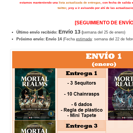
estamos manteniendo una
lista actualizada de entregas
, con fecha de salida 
twitter
, ¡voy a ir avisando por ahí de las actualizaci
[SEGUIMIENTO DE ENVÍO
Envío 13
Último envío recibido:
(
semana del 25 de enero)
Próximo envío:
Envío 14
(Fecha
estimada
: semana del 22 de febr