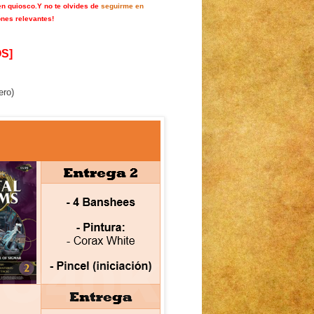
en quiosco.
Y no te olvides de
seguirme en
ones relevantes!
S]
ero)