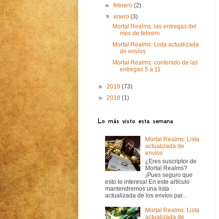
►
febrero
(2)
▼
enero
(3)
Mortal Realms: las entregas del
mes de febrero
Mortal Realms: Lista actualizada
de envíos
Mortal Realms: contenido de las
entregas 5 a 11
►
2019
(73)
►
2018
(1)
Lo más visto esta semana
Mortal Realms: Lista
actualizada de
envíos
¿Eres suscriptor de
Mortal Realms?
¡Pues seguro que
esto te interesa! En este artículo
mantendremos una lista
actualizada de los envíos par...
Mortal Realms: Lista
actualizada de