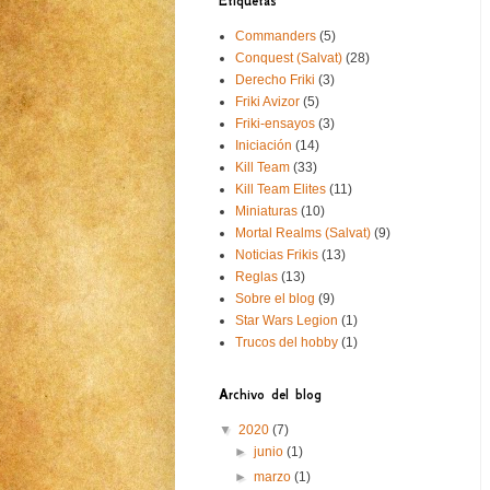
Etiquetas
Commanders
(5)
Conquest (Salvat)
(28)
Derecho Friki
(3)
Friki Avizor
(5)
Friki-ensayos
(3)
Iniciación
(14)
Kill Team
(33)
Kill Team Elites
(11)
Miniaturas
(10)
Mortal Realms (Salvat)
(9)
Noticias Frikis
(13)
Reglas
(13)
Sobre el blog
(9)
Star Wars Legion
(1)
Trucos del hobby
(1)
Archivo del blog
▼
2020
(7)
►
junio
(1)
►
marzo
(1)