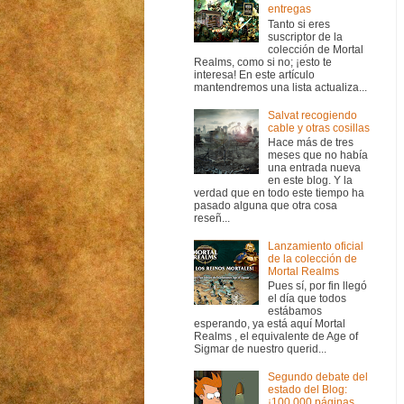
entregas
Tanto si eres
suscriptor de la
colección de Mortal
Realms, como si no; ¡esto te
interesa! En este artículo
mantendremos una lista actualiza...
Salvat recogiendo
cable y otras cosillas
Hace más de tres
meses que no había
una entrada nueva
en este blog. Y la
verdad que en todo este tiempo ha
pasado alguna que otra cosa
reseñ...
Lanzamiento oficial
de la colección de
Mortal Realms
Pues sí, por fin llegó
el día que todos
estábamos
esperando, ya está aquí Mortal
Realms , el equivalente de Age of
Sigmar de nuestro querid...
Segundo debate del
estado del Blog:
¡100.000 páginas