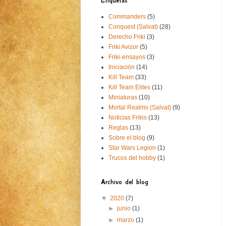
Etiquetas
Commanders
(5)
Conquest (Salvat)
(28)
Derecho Friki
(3)
Friki Avizor
(5)
Friki-ensayos
(3)
Iniciación
(14)
Kill Team
(33)
Kill Team Elites
(11)
Miniaturas
(10)
Mortal Realms (Salvat)
(9)
Noticias Frikis
(13)
Reglas
(13)
Sobre el blog
(9)
Star Wars Legion
(1)
Trucos del hobby
(1)
Archivo del blog
▼
2020
(7)
►
junio
(1)
►
marzo
(1)