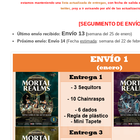
estamos manteniendo una
lista actualizada de entregas
, con fecha de salida 
twitter
, ¡voy a ir avisando por ahí de las actualizaci
[SEGUIMIENTO DE ENVÍO
Envío 13
Último envío recibido:
(
semana del 25 de enero)
Próximo envío:
Envío 14
(Fecha
estimada
: semana del 22 de febr