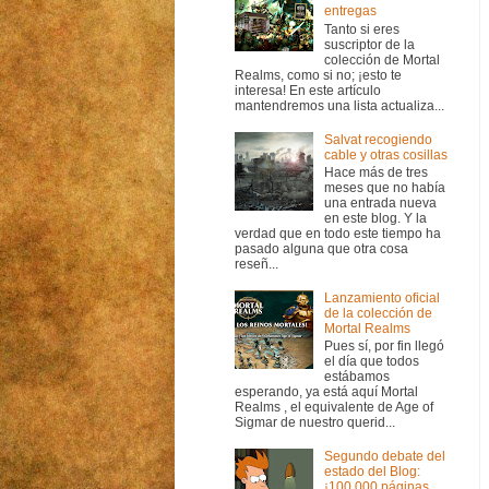
entregas
Tanto si eres
suscriptor de la
colección de Mortal
Realms, como si no; ¡esto te
interesa! En este artículo
mantendremos una lista actualiza...
Salvat recogiendo
cable y otras cosillas
Hace más de tres
meses que no había
una entrada nueva
en este blog. Y la
verdad que en todo este tiempo ha
pasado alguna que otra cosa
reseñ...
Lanzamiento oficial
de la colección de
Mortal Realms
Pues sí, por fin llegó
el día que todos
estábamos
esperando, ya está aquí Mortal
Realms , el equivalente de Age of
Sigmar de nuestro querid...
Segundo debate del
estado del Blog:
¡100.000 páginas