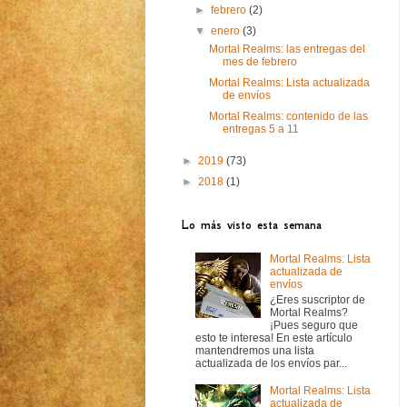
►
febrero
(2)
▼
enero
(3)
Mortal Realms: las entregas del
mes de febrero
Mortal Realms: Lista actualizada
de envíos
Mortal Realms: contenido de las
entregas 5 a 11
►
2019
(73)
►
2018
(1)
Lo más visto esta semana
Mortal Realms: Lista
actualizada de
envíos
¿Eres suscriptor de
Mortal Realms?
¡Pues seguro que
esto te interesa! En este artículo
mantendremos una lista
actualizada de los envíos par...
Mortal Realms: Lista
actualizada de