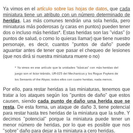
Ya vimos en el
artículo sobre las hojas de datos
, que
cada
miniatura tiene un atributo con un número determinado de
heridas
. Las más comunes tendrán una sola herida, pero
miniaturas más poderosas (y caras en puntos) pueden tener
dos o incluso más heridas*. Estas heridas son las "vidas" (o
puntos de salud, o como lo quieras llamar) que tiene nuestro
personaje, es decir, cuantos "puntos de daño" puede
aguantar antes de tener que pasar el chequeo de lesiones
(que nos dirá si nuestra miniatura muere o no)
* Ya vimos en ese artículo que la unidades "básicas" con más heridas del
juego son el lictor tiránido, UR-025 del Mechanicus y los Rogue Psykers de
los Servants of the Abyss; todos ellos con cuatro heridas, nada menos.
Por ello, para restar heridas a las miniaturas, tenemos que
tratar a los ataques según los "puntos de daño" que estos
causen, siendo
cada punto de daño una herida que se
resta
. De esta forma, un ataque de daño 3, tiene potencial
para restar hasta tres heridas de la miniatura que la sufre. Y
decimos "potencial" porque la miniatura puede tener un
menor número de heridas, por lo que es posible que nos
"sobre" daño para dejar a la miniatura a cero heridas.