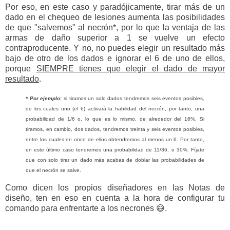
Por eso, en este caso y paradójicamente, tirar más de un
dado en el chequeo de lesiones aumenta las posibilidades
de que "salvemos" al necrón*, por lo que la ventaja de las
armas de daño superior a 1 se vuelve un efecto
contraproducente. Y no, no puedes elegir un resultado más
bajo de otro de los dados e ignorar el 6 de uno de ellos,
porque
SIEMPRE tienes que elegir el dado de mayor
resultado
.
* Por ejemplo:
si tiramos un solo dados tendremos seis eventos posibles,
de los cuales uno (el 6) activará la habilidad del necrón, por tanto, una
probabilidad de 1/6 o, lo que es lo mismo, de alrededor del 16%. Si
tiramos, en cambio, dos dados, tendremos treinta y seis eventos posibles,
entre los cuales en once de ellos obtendremos al menos un 6. Por tanto,
en este último caso tendremos una probabilidad de 11/36, o 30%. Fíjate
que con solo tirar un dado más acabas de doblar las probabilidades de
que el necrón se salve.
Como dicen los propios diseñadores en las Notas de
diseño, ten en eso en cuenta a la hora de configurar tu
comando para enfrentarte a los necrones 😅.