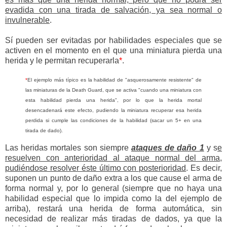
evadida con una tirada de salvación, ya sea normal o
invulnerable
.
Sí pueden ser evitadas por habilidades especiales que se
activen en el momento en el que una miniatura pierda una
herida y le permitan recuperarla
*
.
*
El ejemplo más típico es la habilidad de "asquerosamente resistente" de
las miniaturas de la Death Guard, que se activa "cuando una miniatura con
esta habilidad pierda una herida", por lo que la herida mortal
desencadenará este efecto, pudiendo la miniatura recuperar esa herida
perdida si cumple las condiciones de la habilidad (sacar un 5+ en una
tirada de dado).
Las heridas mortales son siempre
ataques de daño 1
y s
e
resuelven con anterioridad al ataque normal del arma,
pudiéndose resolver éste último con posterioridad
. Es decir,
suponen un punto de daño extra a los que cause el arma de
forma normal y, por lo general (siempre que no haya una
habilidad especial que lo impida como la del ejemplo de
arriba), restará una herida de forma automática, sin
necesidad de realizar más tiradas de dados, ya que la