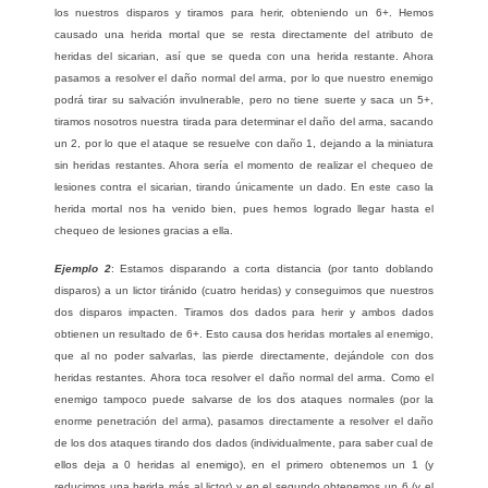
los nuestros disparos y tiramos para herir, obteniendo un 6+. Hemos
causado una herida mortal que se resta directamente del atributo de
heridas del sicarian, así que se queda con una herida restante. Ahora
pasamos a resolver el daño normal del arma, por lo que nuestro enemigo
podrá tirar su salvación invulnerable, pero no tiene suerte y saca un 5+,
tiramos nosotros nuestra tirada para determinar el daño del arma, sacando
un 2, por lo que el ataque se resuelve con daño 1, dejando a la miniatura
sin heridas restantes. Ahora sería el momento de realizar el chequeo de
lesiones contra el sicarian, tirando únicamente un dado. En este caso la
herida mortal nos ha venido bien, pues hemos logrado llegar hasta el
chequeo de lesiones gracias a ella.
Ejemplo 2
: Estamos disparando a corta distancia (por tanto doblando
disparos) a un lictor tiránido (cuatro heridas) y conseguimos que nuestros
dos disparos impacten. Tiramos dos dados para herir y ambos dados
obtienen un resultado de 6+. Esto causa dos heridas mortales al enemigo,
que al no poder salvarlas, las pierde directamente, dejándole con dos
heridas restantes. Ahora toca resolver el daño normal del arma. Como el
enemigo tampoco puede salvarse de los dos ataques normales (por la
enorme penetración del arma), pasamos directamente a resolver el daño
de los dos ataques tirando dos dados (individualmente, para saber cual de
ellos deja a 0 heridas al enemigo), en el primero obtenemos un 1 (y
reducimos una herida más al lictor) y en el segundo obtenemos un 6 (y el