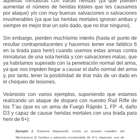
aquellas miniaturas con varias heridas (ya que pueden
aumentar el número de heridas totales que les causamos
por ataque) y/o con muy buenas salvaciones o salvaciones
invulnerables (ya que las heridas mortales ignoran ambas y
siempre es mejor tirar un solo dado, que no tirar ninguno).
Sin embargo, pierden muchísimo interés (hasta el punto de
resultar contraproducentes y hacernos temer ese fatídico 6
en la tirada para herir) cuando usemos estas armas contra
miniaturas de una sola herida y con salvaciones malas, que
ya habríamos superado con la penetración normal del arma,
ya que nos impiden llegar a causar el daño normal del arma
y, por tanto, tener la posibilidad de tirar más de un dado en
el chequeo de lesiones.
Veámoslo con varios ejemplos, suponiendo que estamos
realizando un ataque de disparo con nuestro Rail Rifle de
los T'au (que es un arma de Fuego Rápido 1, FP -4, daño
D3 y capaz de causar heridas mortales con una tirada para
herir de 6+):
Ejemplo 1
: Estamos disparando contra un sicarian rustalker del
Mechanicus (2 heridas y salvación invulnerable de 6+), impactan uno de