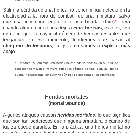
Sufrir la pérdida de una herida
no tienen ningún efecto en la
efectividad a la hora de combatir
de una miniatura (salvo
que esa miniatura tenga solo una herida, claro)
*
, pero
cuando algún ataque nos deje a
cero heridas
, esto es, sea
de daño igual o mayor al número de heridas restantes que
tengamos en ese momento, tendremos que pasar al
chequeo de lesiones,
tal y como vamos a explicar más
abajo.
*
Por tanto, si tenemos una miniatura con cuatro heridas en su atributo
correspondiente, que ya haya sufrido la pérdida de tres, seguirá "dando
guerra" normalmente, sin sufrir ningún tipo de penalizador en sus tiradas.
Heridas mortales
(mortal wounds)
Algunos ataques causan
heridas mortales
, lo que significa
que son tan poderosos que ninguna armadura o campo de
fuerza puede pararlos. En la práctica,
una herida mortal no
es más que una herida normal, pero que no podrá ser