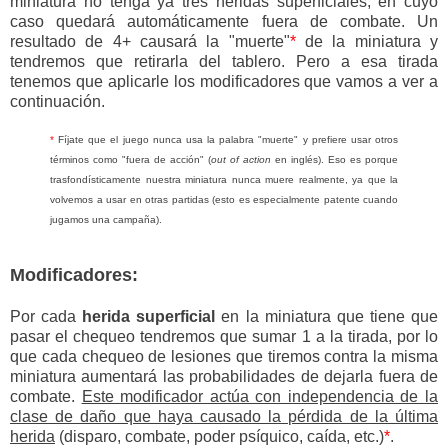
miniatura no tenga ya tres heridas superficiales, en cuyo
caso quedará automáticamente fuera de combate. Un
resultado de 4+ causará la "muerte"
*
de la miniatura y
tendremos que retirarla del tablero. Pero a esa tirada
tenemos que aplicarle los modificadores que vamos a ver a
continuación.
*
Fíjate que el juego nunca usa la palabra "muerte" y prefiere usar otros
términos como "fuera de acción" (
out of action
en inglés). Eso es porque
trasfondísticamente nuestra miniatura nunca muere realmente, ya que la
volvemos a usar en otras partidas (esto es especialmente patente cuando
jugamos una campaña).
Modificadores:
Por cada
herida superficial
en la miniatura que tiene que
pasar el chequeo tendremos que sumar 1 a la tirada, por lo
que cada chequeo de lesiones que tiremos contra la misma
miniatura aumentará las probabilidades de dejarla fuera de
combate.
Este modificador actúa con independencia de la
clase de daño que haya causado la pérdida de la última
herida
(disparo, combate, poder psíquico, caída, etc.)
*
.