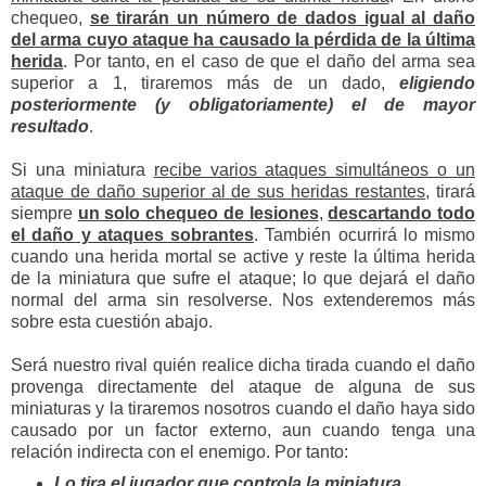
chequeo,
se tirarán un número de dados igual al daño
del arma cuyo ataque ha causado la pérdida de la última
herida
. Por tanto, en el caso de que el daño del arma sea
superior a 1, tiraremos más de un dado,
eligiendo
posteriormente (y obligatoriamente) el de mayor
resultado
.
Si una miniatura
recibe varios ataques simultáneos o un
ataque de daño superior al de sus heridas restantes
, tirará
siempre
un solo chequeo de lesiones
,
descartando todo
el daño y ataques sobrantes
. También ocurrirá lo mismo
cuando una herida mortal se active y reste la última herida
de la miniatura que sufre el ataque; lo que dejará el daño
normal del arma sin resolverse. Nos extenderemos más
sobre esta cuestión abajo.
Será nuestro rival quién realice dicha tirada cuando el daño
provenga directamente del ataque de alguna de sus
miniaturas y la tiraremos nosotros cuando el daño haya sido
causado por un factor externo, aun cuando tenga una
relación indirecta con el enemigo. Por tanto:
Lo tira el jugador que controla la miniatura