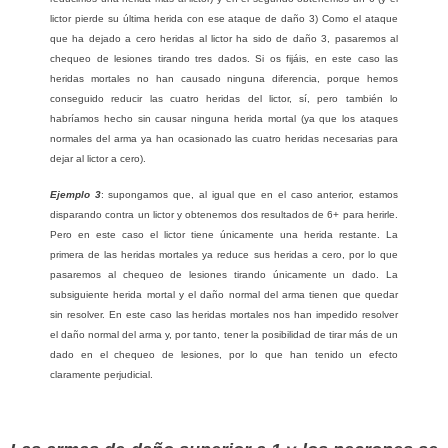
lictor pierde su última herida con ese ataque de daño 3) Como el ataque
que ha dejado a cero heridas al lictor ha sido de daño 3, pasaremos al
chequeo de lesiones tirando tres dados. Si os fijáis, en este caso las
heridas mortales no han causado ninguna diferencia, porque hemos
conseguido reducir las cuatro heridas del lictor, sí, pero también lo
habríamos hecho sin causar ninguna herida mortal (ya que los ataques
normales del arma ya han ocasionado las cuatro heridas necesarias para
dejar al lictor a cero).
Ejemplo 3
: supongamos que, al igual que en el caso anterior, estamos
disparando contra un lictor y obtenemos dos resultados de 6+ para herirle.
Pero en este caso el lictor tiene únicamente una herida restante. La
primera de las heridas mortales ya reduce sus heridas a cero, por lo que
pasaremos al chequeo de lesiones tirando únicamente un dado. La
subsiguiente herida mortal y el daño normal del arma tienen que quedar
sin resolver. En este caso las heridas mortales nos han impedido resolver
el daño normal del arma y, por tanto, tener la posibilidad de tirar más de un
dado en el chequeo de lesiones, por lo que han tenido un efecto
claramente perjudicial.