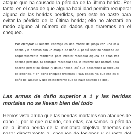
ataque que ha causado la pérdida de la última herida. Por
tanto, en el caso de que alguna habilidad permita recuperar
alguna de las heridas perdidas, pero esto no baste para
evitar la pérdida de la última herida; ello no afectará en
modo alguno al número de dados que tiraremos en el
chequeo.
Por ejemplo:
Si nuestro enemigo es una marine de plaga con una sola
herida y le herimos con un ataque de daño 3, podrá usar su habilidad de
asquerosamente resistente para intentar recuperar alguna de esas tres
heridas perdidas. Si consigue recuperar dos, la restante nos bastará para
hacerle perder su última (y única) herida, así que pasaremos al chequeo
de lesiones. Y en dicho chequeo tiraremos TRES dados, ya que ese es el
daño del ataque (y nos es indiferente que se haya salvado de dos).
Las armas de daño superior a 1 y las heridas
mortales no se llevan bien del todo
Hemos visto arriba que las heridas mortales son ataques de
daño 1, por lo que cuando, con ellas, causamos la pérdida
de la última herida de la miniatura objetivo, tenemos que
pasar directamente al chequeo de lesiones y el resto del