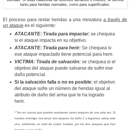
sufridas. Si usas calaveras de distintos tamaños o colores, te servirá
tanto para heridas normales, como para superficiales.
El proceso para restar heridas a una miniatura
a través de
un ataque
es el siguiente:
ATACANTE: Tirada para impactar:
se chequea
si el ataque impacta en su objetivo.
ATACANTE: Tirada para herir:
Se chequea si
ese ataque impactado tiene potencial para herir.
VICTIMA: Tirada de salvación:
se chequea si el
objetivo del ataque puede salvarse de sufrir ese
daño potencial.
Si la salvación falla o no es posible:
el objetivo
del ataque sufre un número de heridas igual al
atributo de daño del arma que le ha logrado
herir.
* Ten en cuenta que pueden resolverse varios ataques de una sola vez. Si
nuestro enemigo nos lanza tres ataques de daño 2 y logramos salvar solo
uno, sufriremos un total de cuatro heridas, por los dos ataques que han
logrado causar daño.