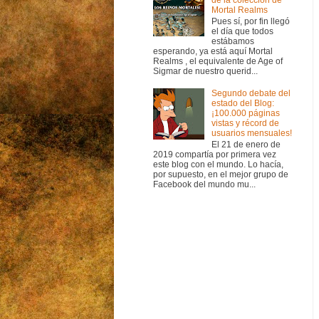
Mortal Realms
Pues sí, por fin llegó
el día que todos
estábamos
esperando, ya está aquí Mortal
Realms , el equivalente de Age of
Sigmar de nuestro querid...
Segundo debate del
estado del Blog:
¡100.000 páginas
vistas y récord de
usuarios mensuales!
El 21 de enero de
2019 compartía por primera vez
este blog con el mundo. Lo hacía,
por supuesto, en el mejor grupo de
Facebook del mundo mu...