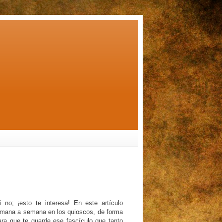
 no; ¡esto te interesa! En este artículo
semana a semana en los quioscos, de forma
ara que te guarde ese fascículo que tanto