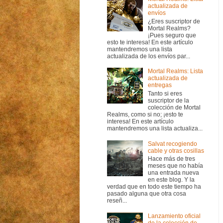
actualizada de
envíos
¿Eres suscriptor de
Mortal Realms?
¡Pues seguro que
esto te interesa! En este artículo
mantendremos una lista
actualizada de los envíos par...
Mortal Realms: Lista
actualizada de
entregas
Tanto si eres
suscriptor de la
colección de Mortal
Realms, como si no; ¡esto te
interesa! En este artículo
mantendremos una lista actualiza...
Salvat recogiendo
cable y otras cosillas
Hace más de tres
meses que no había
una entrada nueva
en este blog. Y la
verdad que en todo este tiempo ha
pasado alguna que otra cosa
reseñ...
Lanzamiento oficial
de la colección de