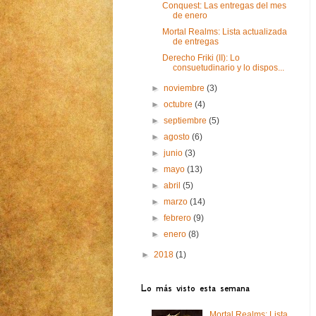
Conquest: Las entregas del mes
de enero
Mortal Realms: Lista actualizada
de entregas
Derecho Friki (II): Lo
consuetudinario y lo dispos...
►
noviembre
(3)
►
octubre
(4)
►
septiembre
(5)
►
agosto
(6)
►
junio
(3)
►
mayo
(13)
►
abril
(5)
►
marzo
(14)
►
febrero
(9)
►
enero
(8)
►
2018
(1)
Lo más visto esta semana
Mortal Realms: Lista