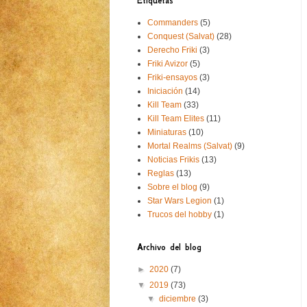
Etiquetas
Commanders
(5)
Conquest (Salvat)
(28)
Derecho Friki
(3)
Friki Avizor
(5)
Friki-ensayos
(3)
Iniciación
(14)
Kill Team
(33)
Kill Team Elites
(11)
Miniaturas
(10)
Mortal Realms (Salvat)
(9)
Noticias Frikis
(13)
Reglas
(13)
Sobre el blog
(9)
Star Wars Legion
(1)
Trucos del hobby
(1)
Archivo del blog
►
2020
(7)
▼
2019
(73)
▼
diciembre
(3)