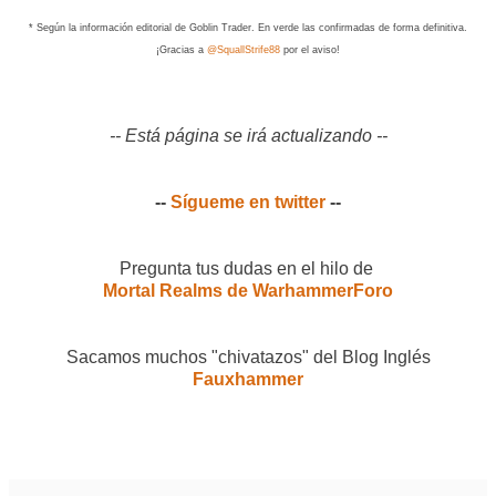
* Según la información editorial de Goblin Trader. En verde las confirmadas de forma definitiva.
¡Gracias a
@SquallStrife88
por el aviso!
-- Está página se irá actualizando --
--
Sígueme en twitter
--
Pregunta tus dudas en el hilo de
Mortal Realms de WarhammerForo
Sacamos muchos "chivatazos" del Blog Inglés
Fauxhammer