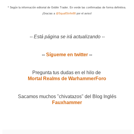
* Según la información editorial de Goblin Trader. En verde las confirmadas de forma definitiva.
¡Gracias a
@SquallStrife88
por el aviso!
-- Está página se irá actualizando --
--
Sígueme en twitter
--
Pregunta tus dudas en el hilo de
Mortal Realms de WarhammerForo
Sacamos muchos "chivatazos" del Blog Inglés
Fauxhammer