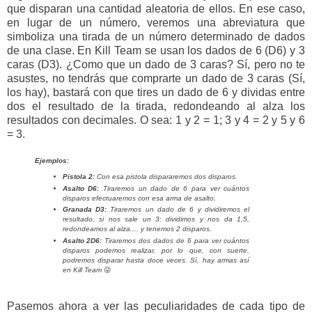
que disparan una cantidad aleatoria de ellos. En ese caso,
en lugar de un número, veremos una abreviatura que
simboliza una tirada de un número determinado de dados
de una clase. En Kill Team se usan los dados de 6 (D6) y 3
caras (D3). ¿Como que un dado de 3 caras? Sí, pero no te
asustes, no tendrás que comprarte un dado de 3 caras (Sí,
los hay), bastará con que tires un dado de 6 y dividas entre
dos el resultado de la tirada, redondeando al alza los
resultados con decimales. O sea: 1 y 2 = 1; 3 y 4 = 2 y 5 y 6
= 3.
Ejemplos:
Pistola 2
:
Con esa pistola dispararemos dos disparos.
Asalto D6:
Tiraremos un dado de 6 para ver cuántos
disparos efectuaremos con esa arma de asalto.
Granada D3:
Tiraremos un dado de 6 y dividiremos el
resultado, si nos sale un 3: dividimos y nos da 1,5,
redondeamos al alza.... y tenemos 2 disparos.
Asalto 2D6:
Tiraremos dos dados de 6 para ver cuántos
disparos podemos realizar, por lo que, con suerte,
podremos disparar hasta doce veces. Sí, hay armas así
en Kill Team
😜
Pasemos ahora a ver las peculiaridades de cada tipo de