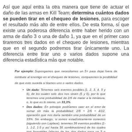
Así que aquí entra la otra manera que tiene de actuar el
daño de las armas en Kill Team:
determina cuántos dados
se pueden tirar en el chequeo de lesiones
, para escoger
el resultado más alto de entre ellos. De esta forma, sí que
existe una poderosa diferencia entre haber herido con un
arma de daño 3 o una de daño 1, ya que en el primer caso
tiraremos tres dados en el chequeo de lesiones, mientras
que en el segundo podremos tirar únicamente uno. La
diferencia entre tirar uno o varios dados supone una
diferencia estadística más que notable.
Por ejemplo:
Supongamos que necesitamos un 5+ para dejar fuera de
combate al enemigo en el chequeo de lesiones, comparemos la posibilidad
de que esto suceda si tiramos uno o varios dados.
Un dado:
Tenemos seis eventos posibles (1, 2, 3, 4, 5 y
6), de los cuales solo dos nos sirven (5 y 6), por lo que
tenemos una probabilidad de 2/6 de matar a la miniatura,
o, lo que es lo mismo, un
33,3%
.
Dos dados:
En principio podríamos caer en el error de
sumar sin más la probabilidad: 2/6 + 2/6 = 4/12,
operación que nos daría también una probabilidad de un
33%. Sin embargo, si somos estadísticamente correctos
(siguiendo con Laplace), tenemos 36 eventos posibles (1-
1, 1-2, 1-3 y así hasta 36 combinaciones) de los cuales
son favorables (alguno de los dos dados saca un 5 o