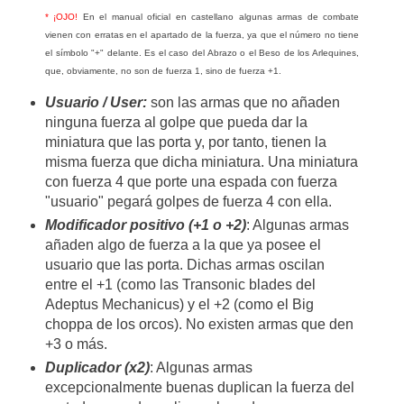
* ¡OJO!
En el manual oficial en castellano algunas armas de combate
vienen con erratas en el apartado de la fuerza, ya que el número no tiene
el símbolo "+" delante. Es el caso del Abrazo o el Beso de los Arlequines,
que, obviamente, no son de fuerza 1, sino de fuerza +1.
Usuario / User:
son las armas que no añaden
ninguna fuerza al golpe que pueda dar la
miniatura que las porta y, por tanto, tienen la
misma fuerza que dicha miniatura. Una miniatura
con fuerza 4 que porte una espada con fuerza
"usuario" pegará golpes de fuerza 4 con ella.
Modificador positivo (+1 o +2)
: Algunas armas
añaden algo de fuerza a la que ya posee el
usuario que las porta. Dichas armas oscilan
entre el +1 (como las Transonic blades del
Adeptus Mechanicus) y el +2 (como el Big
choppa de los orcos). No existen armas que den
+3 o más.
Duplicador (x2)
: Algunas armas
excepcionalmente buenas duplican la fuerza del