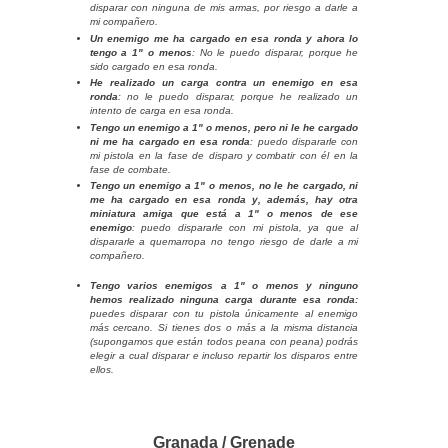
disparar con ninguna de mis armas, por riesgo a darle a
mi compañero.
Un enemigo me ha cargado en esa ronda y ahora lo
tengo a 1" o menos
: No le puedo disparar, porque he
sido cargado en esa ronda.
He realizado un carga contra un enemigo en esa
ronda
: no le puedo disparar, porque he realizado un
intento de carga en esa ronda.
Tengo un enemigo a 1" o menos, pero ni le he cargado
ni me ha cargado en esa ronda
: puedo dispararle con
mi pistola en la fase de disparo y combatir con él en la
fase de combate.
Tengo un enemigo a 1" o menos, no le he cargado, ni
me ha cargado en esa ronda y, además, hay otra
miniatura amiga que está a 1" o menos de ese
enemigo
: puedo dispararle con mi pistola, ya que al
dispararle a quemarropa no tengo riesgo de darle a mi
compañero.
Tengo varios enemigos a 1" o menos y ninguno
hemos realizado ninguna carga durante esa ronda:
puedes disparar con tu pistola únicamente al enemigo
más cercano. Si tienes dos o más a la misma distancia
(supongamos que están todos peana con peana) podrás
elegir a cual disparar e incluso repartir los disparos entre
ellos.
Granada / Grenade