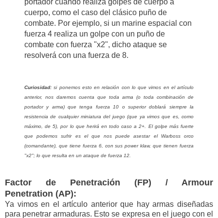
portador cuando realiza golpes de cuerpo a
cuerpo, como el caso del clásico puño de
combate. Por ejemplo, si un marine espacial con
fuerza 4 realiza un golpe con un puño de
combate con fuerza "x2", dicho ataque se
resolverá con una fuerza de 8.
Curiosidad:
si ponemos esto en relación con lo que vimos en el artículo
anterior, nos daremos cuenta que toda arma (o toda combinación de
portador y arma) que tenga fuerza 10 o superior doblará siempre la
resistencia de cualquier miniatura del juego (que ya vimos que es, como
máximo, de 5), por lo que herirá en todo caso a 2+. El golpe más fuerte
que podemos sufrir es el que nos puede asestar el Warboss orco
(comandante), que tiene fuerza 6, con sus power klaw, que tienen fuerza
"x2"; lo que resulta en un ataque de fuerza 12.
Factor de Penetración (FP) / Armour
Penetration (AP):
Ya vimos en el artículo anterior que hay armas diseñadas
para penetrar armaduras. Esto se expresa en el juego con el