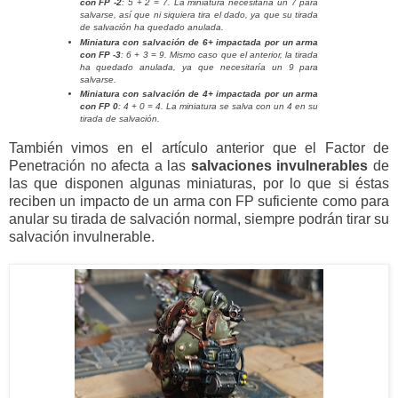
con FP -2
: 5 + 2 = 7. La miniatura necesitaría un 7 para
salvarse, así que ni siquiera tira el dado, ya que su tirada
de salvación ha quedado anulada.
Miniatura con salvación de 6+ impactada por un arma
con FP -3
: 6 + 3 = 9. Mismo caso que el anterior, la tirada
ha quedado anulada, ya que necesitaría un 9 para
salvarse.
Miniatura con salvación de 4+ impactada por un arma
con FP 0
: 4 + 0 = 4. La miniatura se salva con un 4 en su
tirada de salvación.
También vimos en el artículo anterior que el Factor de
Penetración no afecta a las
salvaciones invulnerables
de
las que disponen algunas miniaturas, por lo que si éstas
reciben un impacto de un arma con FP suficiente como para
anular su tirada de salvación normal, siempre podrán tirar su
salvación invulnerable.