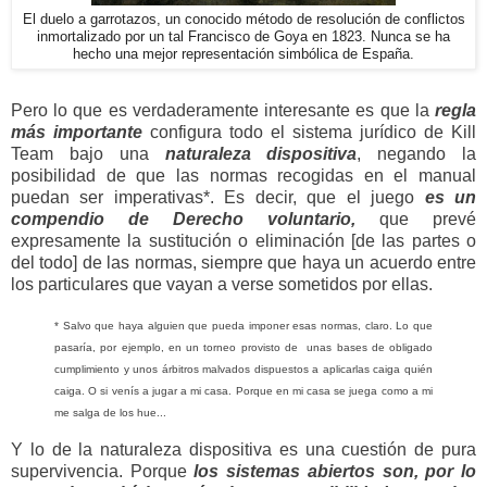
El duelo a garrotazos, un conocido método de resolución de conflictos
inmortalizado por un tal Francisco de Goya en 1823. Nunca se ha
hecho una mejor representación simbólica de España.
Pero lo que es verdaderamente interesante es que la
regla
más importante
configura todo el sistema jurídico de Kill
Team bajo una
naturaleza dispositiva
, negando la
posibilidad de que las normas recogidas en el manual
puedan ser imperativas*. Es decir, que el juego
es un
compendio de Derecho voluntario,
que prevé
expresamente la sustitución o eliminación [de las partes o
del todo] de las normas, siempre que haya un acuerdo entre
los particulares que vayan a verse sometidos por ellas.
* Salvo que haya alguien que pueda imponer esas normas, claro. Lo que
pasaría, por ejemplo, en un torneo provisto de unas bases de obligado
cumplimiento y unos árbitros malvados dispuestos a aplicarlas caiga quién
caiga. O si venís a jugar a mi casa. Porque en mi casa se juega como a mi
me salga de los hue...
Y lo de la naturaleza dispositiva es una cuestión de pura
supervivencia. Porque
los sistemas abiertos son, por lo