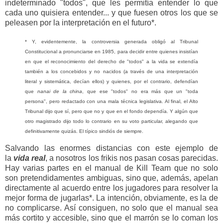
indeterminado "todos", que les permitía entender lo que
cada uno quisiera entender... y que fuesen otros los que se
peleasen por la interpretación en el futuro*.
* Y, evidentemente, la controversia generada obligó al Tribunal
Constitucional a pronunciarse en 1985, para decidir entre quienes insistían
en que el reconocimiento del derecho de "todos" a la vida se extendía
también a los concebidos y no nacidos (a través de una interpretación
literal y sistemática, decían ellos) y quienes, por el contrario, defendían
que
nanai de la china
, que ese "todos" no era más que un "toda
persona", pero redactado con una mala técnica legislativa. Al final, el Alto
Tribunal dijo que sí, pero que no y que en el fondo dependía. Y algún que
otro magistrado dijo todo lo contrario en su voto particular, alegando que
definitivamente quizás. El típico sindiós de siempre.
Salvando las enormes distancias con este ejemplo de
la
vida real
, a nosotros los frikis nos pasan cosas parecidas.
Hay varias partes en el manual de Kill Team que no solo
son pretendidamentes ambiguas, sino que, además, apelan
directamente al acuerdo entre los jugadores para resolver la
mejor forma de jugarlas*. La intención, obviamente, es la de
no complicarse. Así consiguen, no solo que el manual sea
más cortito y accesible, sino que el marrón se lo coman los