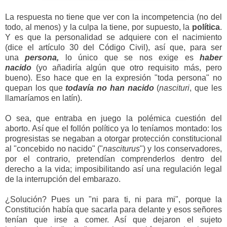
La respuesta no tiene que ver con la incompetencia (no del
todo, al menos) y la culpa la tiene, por supuesto, la
política
.
Y es que la personalidad se adquiere con el nacimiento
(dice el artículo 30 del Código Civil), así que, para ser
una
persona,
lo único que se nos exige es
haber
nacido
(yo añadiría algún que otro requisito más, pero
bueno). Eso hace que en la expresión "toda persona" no
quepan los que
todavía no han nacido
(
nascituri
, que les
llamaríamos en latín).
O sea, que entraba en juego la polémica cuestión del
aborto. Así que el follón político ya lo teníamos montado: los
progresistas se negaban a otorgar protección constitucional
al "concebido no nacido" ("
nasciturus
") y los conservadores,
por el contrario, pretendían comprenderlos dentro del
derecho a la vida; imposibilitando así una regulación legal
de la interrupción del embarazo.
¿Solución? Pues un "ni para ti, ni para mi", porque la
Constitución había que sacarla para delante y esos señores
tenían que irse a comer. Así que dejaron el sujeto