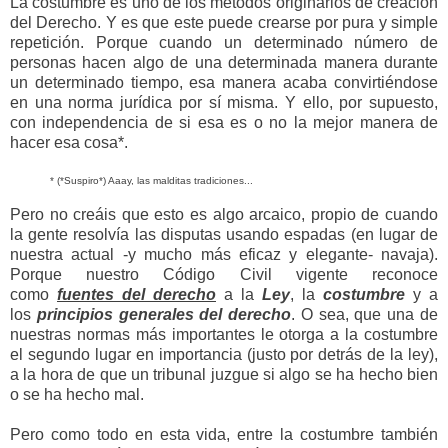
La costumbre es uno de los métodos originarios de creación
del Derecho. Y es que este puede crearse por pura y simple
repetición. Porque cuando un determinado número de
personas hacen algo de una determinada manera durante
un determinado tiempo, esa manera acaba convirtiéndose
en una norma jurídica por sí misma. Y ello, por supuesto,
con independencia de si esa es o no la mejor manera de
hacer esa cosa*.
* (*Suspiro*) Aaay, las malditas tradiciones...
Pero no creáis que esto es algo arcaico, propio de cuando
la gente resolvía las disputas usando espadas (en lugar de
nuestra actual -y mucho más eficaz y elegante- navaja).
Porque nuestro Código Civil vigente reconoce
como
fuentes del derecho
a la
Ley
, la
costumbre
y a
los
principios generales del derecho
. O sea, que una de
nuestras normas más importantes le otorga a la costumbre
el segundo lugar en importancia (justo por detrás de la ley),
a la hora de que un tribunal juzgue si algo se ha hecho bien
o se ha hecho mal.
Pero como todo en esta vida, entre la costumbre también