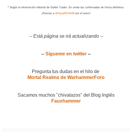
* Según la información editorial de Goblin Trader. En verde las confirmadas de forma definitiva.
¡Gracias a
@SquallStrife88
por el aviso!
-- Está página se irá actualizando --
--
Sígueme en twitter
--
Pregunta tus dudas en el hilo de
Mortal Realms de WarhammerForo
Sacamos muchos "chivatazos" del Blog Inglés
Fauxhammer