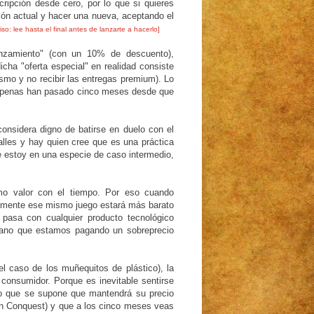
ipción desde cero, por lo que si quieres
ción actual y hacer una nueva, aceptando el
iso: lee hasta el final antes de lanzarte a hacerlo]
anzamiento" (con un 10% de descuento),
ha "oferta especial" en realidad consiste
smo y no recibir las entregas premium). Lo
e apenas han pasado cinco meses desde que
onsidera digno de batirse en duelo con el
alles y hay quien cree que es una práctica
e estoy en una especie de caso intermedio,
mo valor con el tiempo. Por eso cuando
emente ese mismo juego estará más barato
 pasa con cualquier producto tecnológico
emano que estamos pagando un sobreprecio
l caso de los muñequitos de plástico), la
consumidor. Porque es inevitable sentirse
go que se supone que mantendrá su precio
on Conquest) y que a los cinco meses veas