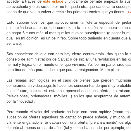
acceder a través de
este enlace
y únicamente permite empezar la suscr
aprovecharla y eres suscriptor, no te queda otra que cancelar tu suscrip
hecho de que vas a volver a recibir los primeros envíos que ya tienes.
[Av
Esto supone que los que aprovecharon la "oferta especial de prel
suscribiéndose antes de que comenzara la colección, ven ahora como dic
en pagar 6 euros más al mes que los nuevos suscriptores (o pagar lo mi
cual, en mi opinión, es un pelin feo. Sobre todo teniendo en cuenta qu
se lanzó.
Soy consciente de que con esto hay cierta controversia. Hay quien lo c
consejo de administración de Salvat o de iniciar una revolución en las c
normal y lógica en el mundo en el que vivimos. Yo, por mi parte, creo qu
pero tirando más para el duelo que para la resignación. Me explico:
Las rebajas son lógicas en el caso de bienes que pierden muchísi
compramos un videojuego, lo hacemos conscientes de que muy probabl
en el futuro, incluso si estamos aprovechando una oferta. Lo mismo
(televisiones, ordenadores, móviles...) en los que aceptamos de ant
por la "novedad".
Pero cuando el valor del producto no baja con tanta rapidez (como en e
sucesión de ofertas agresivas de captación puede enfadar, y mucho, al 
vilmente engañado si te captan con una oferta "prelanzamiento" de al
durante al menos un par de años (tal y como ha pasado, por ejemplo, c