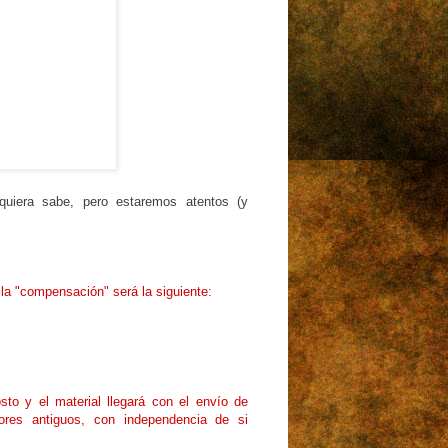
uiera sabe, pero estaremos atentos (y
la "compensación" será la siguiente:
to y el material llegará con el envío de
tores antiguos, con independencia de si