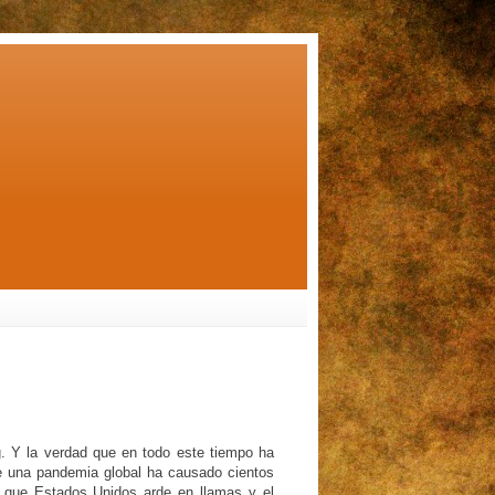
. Y la verdad que en todo este tiempo ha
e una pandemia global ha causado cientos
; que Estados Unidos arde en llamas y el