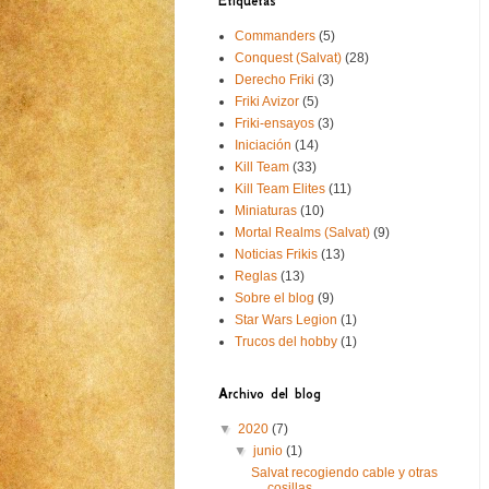
Etiquetas
Commanders
(5)
Conquest (Salvat)
(28)
Derecho Friki
(3)
Friki Avizor
(5)
Friki-ensayos
(3)
Iniciación
(14)
Kill Team
(33)
Kill Team Elites
(11)
Miniaturas
(10)
Mortal Realms (Salvat)
(9)
Noticias Frikis
(13)
Reglas
(13)
Sobre el blog
(9)
Star Wars Legion
(1)
Trucos del hobby
(1)
Archivo del blog
▼
2020
(7)
▼
junio
(1)
Salvat recogiendo cable y otras
cosillas