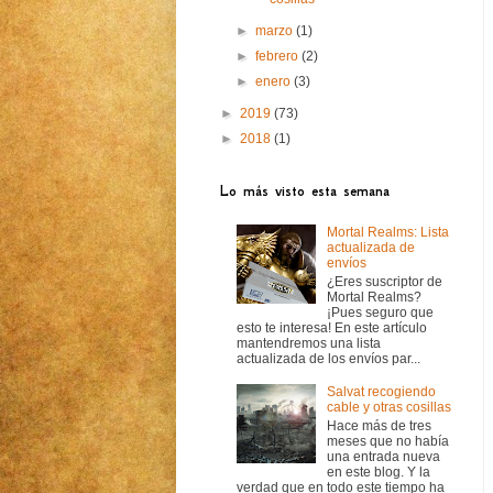
►
marzo
(1)
►
febrero
(2)
►
enero
(3)
►
2019
(73)
►
2018
(1)
Lo más visto esta semana
Mortal Realms: Lista
actualizada de
envíos
¿Eres suscriptor de
Mortal Realms?
¡Pues seguro que
esto te interesa! En este artículo
mantendremos una lista
actualizada de los envíos par...
Salvat recogiendo
cable y otras cosillas
Hace más de tres
meses que no había
una entrada nueva
en este blog. Y la
verdad que en todo este tiempo ha