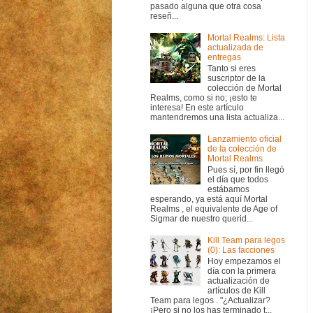
pasado alguna que otra cosa
reseñ...
Mortal Realms: Lista
actualizada de
entregas
Tanto si eres
suscriptor de la
colección de Mortal
Realms, como si no; ¡esto te
interesa! En este artículo
mantendremos una lista actualiza...
Lanzamiento oficial
de la colección de
Mortal Realms
Pues sí, por fin llegó
el día que todos
estábamos
esperando, ya está aquí Mortal
Realms , el equivalente de Age of
Sigmar de nuestro querid...
Kill Team para legos
(0): Las facciones
Hoy empezamos el
día con la primera
actualización de
artículos de Kill
Team para legos . "¿Actualizar?
¡Pero si no los has terminado t...